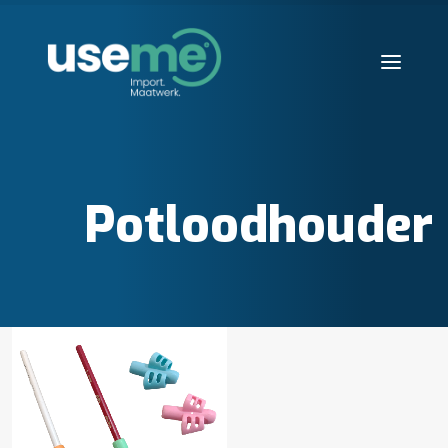
Diensten
Werkwijze
Potloodhouder
Huisvesting
Producten
Over ons
Blogs
Contact
Aanvraag starten
Search