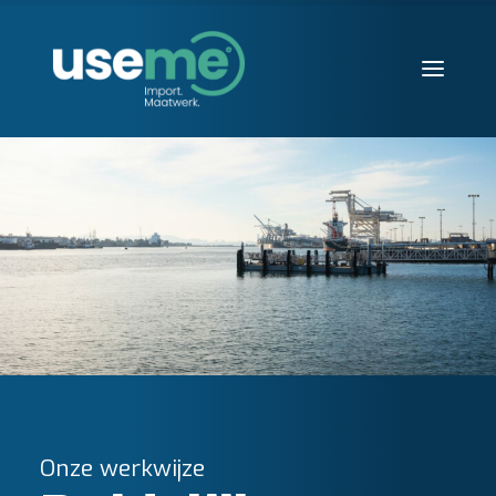
Diensten
Werkwijze
Huisvesting
Producten
Over ons
Blogs
Contact
Aanvraag starten
Onze werkwijze
Search