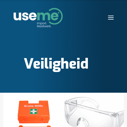
Diensten
Werkwijze
Veiligheid
Huisvesting
Producten
Over ons
Blogs
Contact
Aanvraag starten
Search