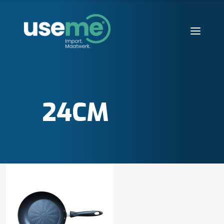
Diensten
Werkwijze
24CM
Huisvesting
Producten
Over ons
Blogs
Contact
Aanvraag starten
Search