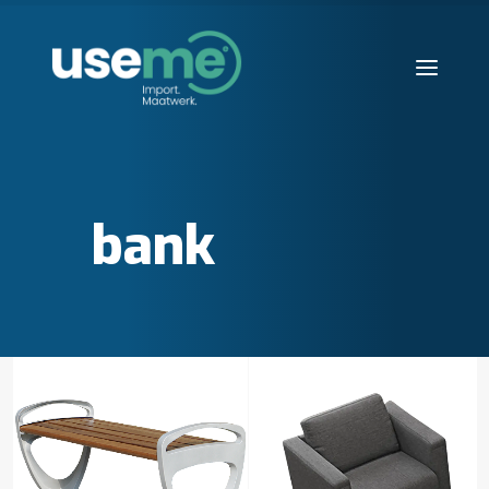
Diensten
Werkwijze
bank
Huisvesting
Producten
Over ons
Blogs
Contact
Aanvraag starten
Search