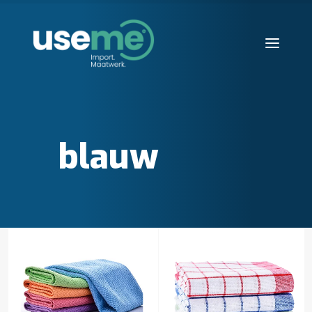
Diensten
Werkwijze
blauw
Huisvesting
Producten
Over ons
Blogs
Contact
Aanvraag starten
Search