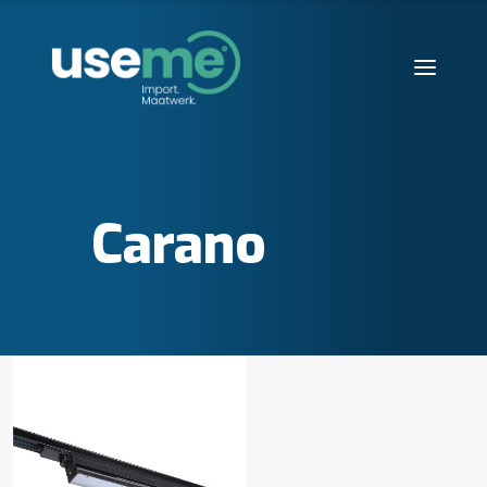
Diensten
Werkwijze
Carano
Huisvesting
Producten
Over ons
Blogs
Contact
Aanvraag starten
Search