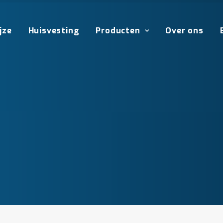
jze
Huisvesting
Producten
Over ons