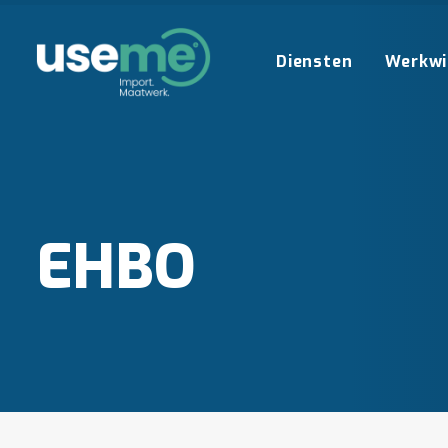
Diensten
Werkwi
EHBO