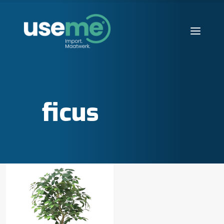
Diensten
Werkwijze
ficus
Huisvesting
Producten
Over ons
Blogs
Contact
Aanvraag starten
Search