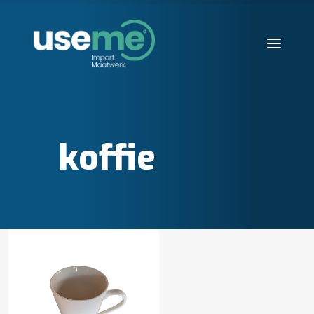
Diensten
Werkwijze
koffie
Huisvesting
Producten
Over ons
Blogs
Contact
Aanvraag starten
Search