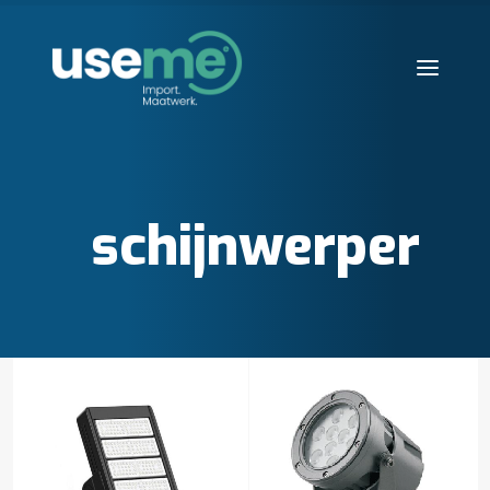
Diensten
Werkwijze
schijnwerper
Huisvesting
Producten
Over ons
Blogs
Contact
Aanvraag starten
Search