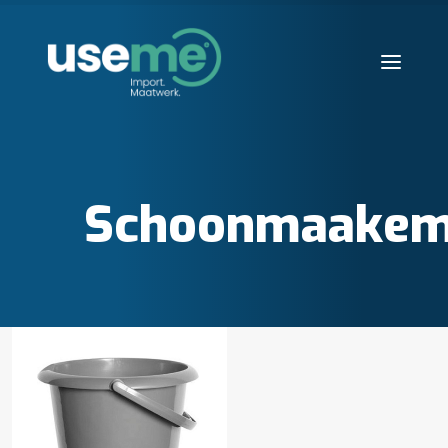
Diensten
Werkwijze
Schoonmaake
Huisvesting
Producten
Over ons
Blogs
Contact
Aanvraag starten
Search