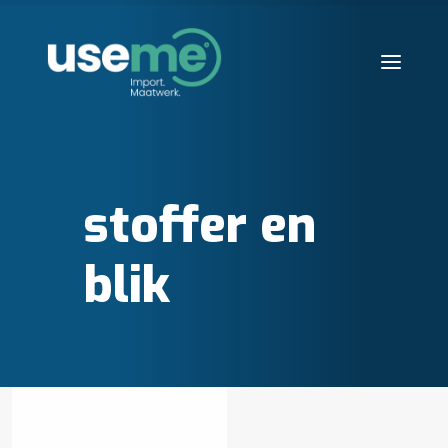
Diensten
Werkwijze
stoffer en
Huisvesting
Producten
blik
Over ons
Blogs
Contact
Aanvraag starten
Search