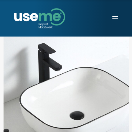
Diensten
Werkwijze
Huisvesting
Producten
Over ons
Blogs
Contact
Aanvraag starten
Search