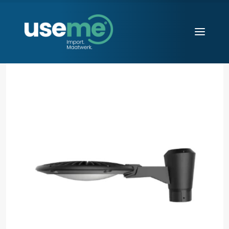
Diensten
Werkwijze
Huisvesting
Producten
Over ons
Blogs
Contact
Aanvraag starten
Search