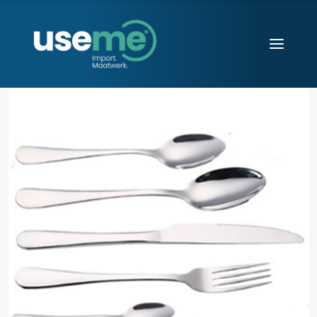
Diensten
Werkwijze
Huisvesting
Producten
Over ons
Blogs
Contact
Aanvraag starten
Search