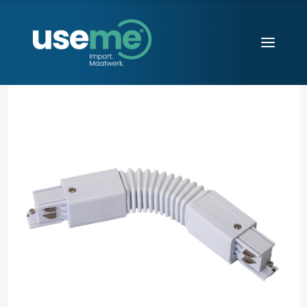
Diensten
Werkwijze
Huisvesting
Producten
Over ons
Blogs
Contact
Aanvraag starten
Search