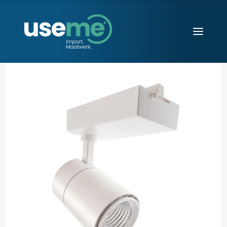
Diensten
Werkwijze
Huisvesting
Producten
Over ons
Blogs
Contact
Aanvraag starten
Search