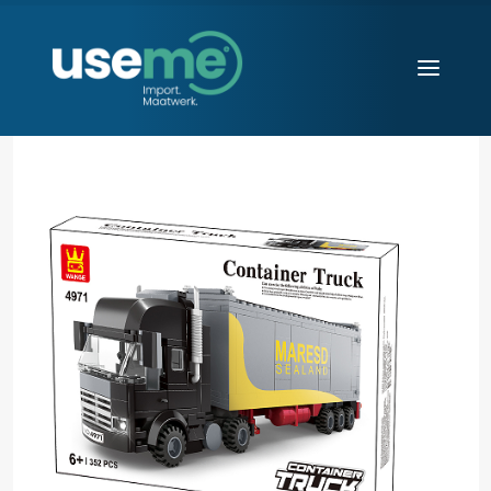
Diensten
Werkwijze
Huisvesting
Producten
Over ons
Blogs
Contact
Aanvraag starten
Search