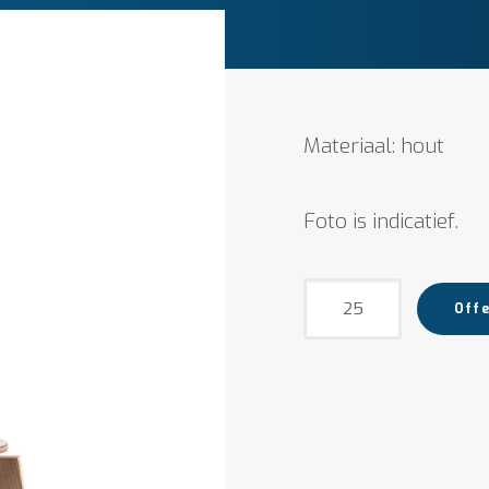
Materiaal: hout
Foto is indicatief.
Eetkamerstoel
Offe
Astorga
aantal