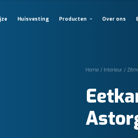
jze
Huisvesting
Producten
Over ons
Home
Interieur
Zitm
Eetka
Astor