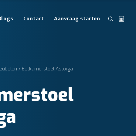
Blogs
Contact
Aanvraag starten
eubelen
Eetkamerstoel Astorga
merstoel
ga