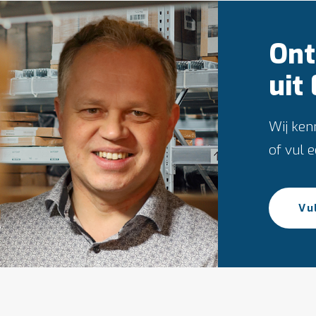
Ont
uit
Wij ken
of vul 
Vu