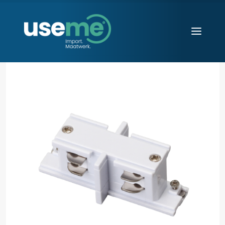
Diensten
Werkwijze
Huisvesting
Producten
Over ons
Blogs
Contact
Aanvraag starten
Search