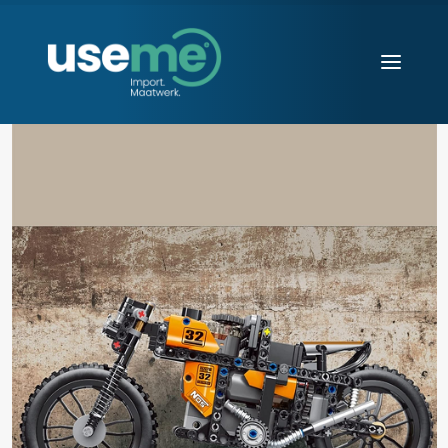
Diensten
Werkwijze
Huisvesting
Producten
Over ons
Blogs
Contact
Aanvraag starten
Search