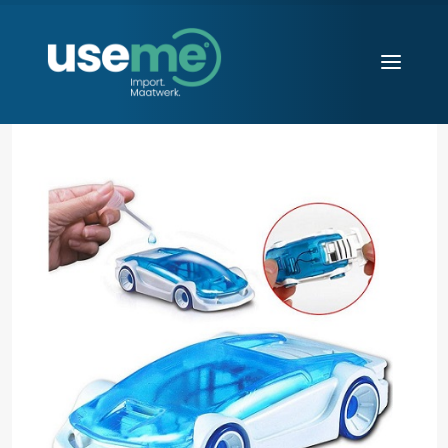
Diensten
Werkwijze
Huisvesting
Producten
Over ons
Blogs
Contact
Aanvraag starten
Search