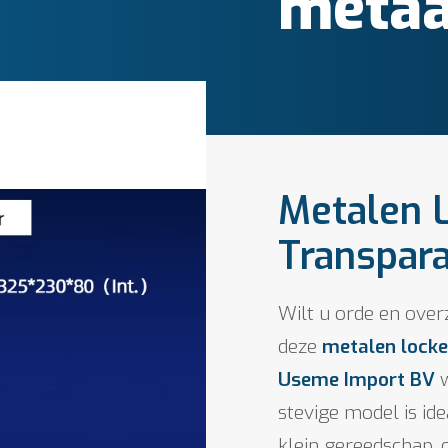
metaal
Metalen 
Transpar
Wilt u orde en over
deze
metalen locke
Useme Import BV
w
stevige model is id
klein gereedschap, 