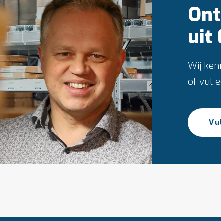
Ont
uit
Wij ken
of vul 
Vu