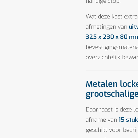
handige stop.
Wat deze kast extra 
afmetingen van
ui
325 x 230 x 80 m
bevestigingsmateria
overzichtelijk bewa
Metalen lock
grootschalig
Daarnaast is deze l
afname van
15 stu
geschikt voor bedri