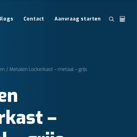
Blogs
Contact
Aanvraag starten
en
Metalen Lockerkast – metaal – grijs
en
rkast –