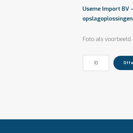
Useme Import BV –
opslagoplossingen
Foto als voorbeeld.
Metalen
Offe
Lockerkast
-
metaal
-
grijs
aantal