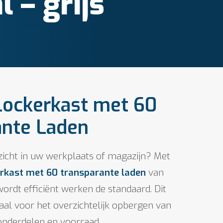
 – grijs
Lockerkast met 60
ante Laden
zicht in uw werkplaats of magazijn? Met
rkast met 60 transparante laden
van
ordt efficiënt werken de standaard. Dit
eaal voor het overzichtelijk opbergen van
onderdelen en voorraad.