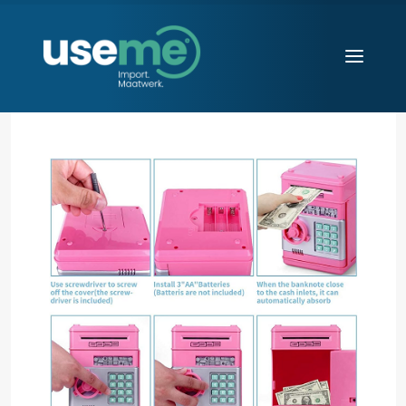
Diensten
Werkwijze
Huisvesting
Producten
Over ons
Blogs
Contact
Aanvraag starten
Search