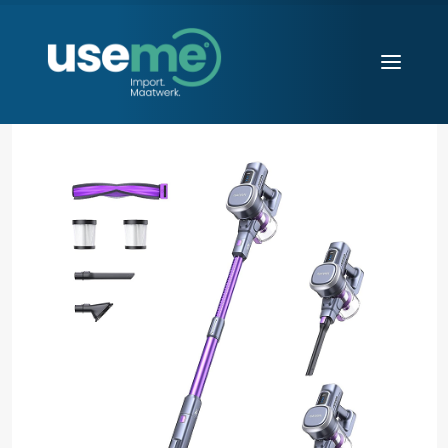
Diensten
Werkwijze
Huisvesting
Producten
Over ons
Blogs
Contact
Aanvraag starten
Search