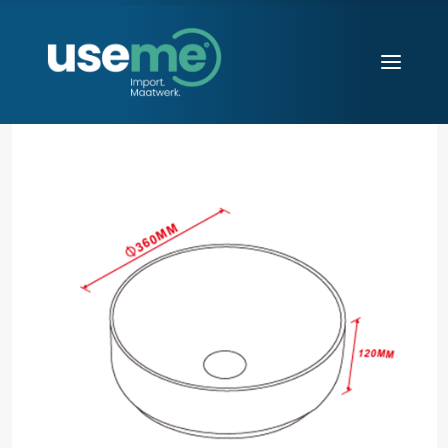
Diensten
Werkwijze
Huisvesting
Producten
Over ons
Blogs
Contact
Aanvraag starten
Search