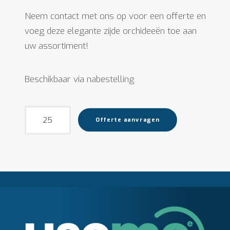
Neem contact met ons op voor een offerte en
voeg deze elegante zijde orchideeën toe aan
uw assortiment!
Beschikbaar via nabestelling
Zijde
Offerte aanvragen
Orchideeën
26
cm
aantal