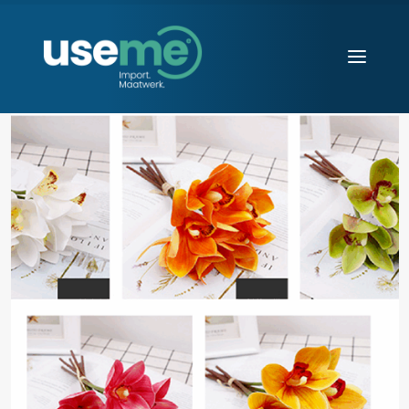
Diensten
Werkwijze
Huisvesting
Producten
Over ons
Blogs
Contact
Aanvraag starten
Search